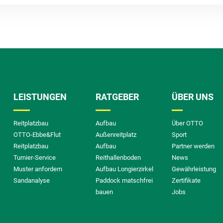
LEISTUNGEN
RATGEBER
ÜBER UNS
Reitplatzbau
Aufbau
Über OTTO
OTTO-Ebbe&Flut
Außenreitplatz
Sport
Reitplatzbau
Aufbau
Partner werden
Turnier-Service
Reithallenboden
News
Muster anfordern
Aufbau Longierzirkel
Gewährleistung
Sandanalyse
Paddock matschfrei
Zertifikate
bauen
Jobs