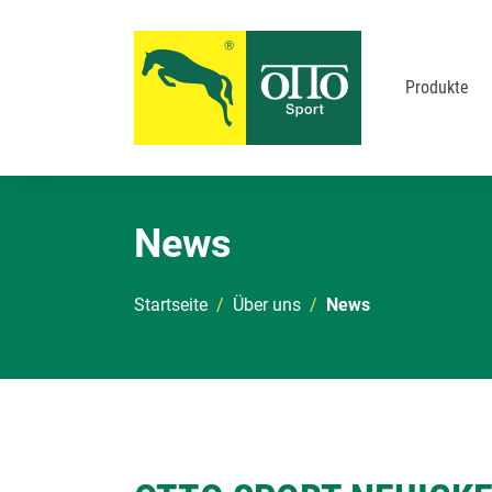
Produkte
Zum Hauptinhalt springen
News
Sie sind hier:
Startseite
Über uns
News