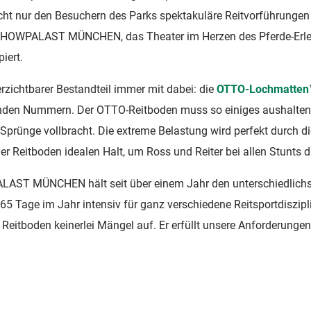
t nur den Besuchern des Parks spektakuläre Reitvorführungen g
SHOWPALAST MÜNCHEN, das Theater im Herzen des Pferde-Erlebn
iert.
rzichtbarer Bestandteil immer mit dabei: die
OTTO-Lochmatten
rnden Nummern. Der OTTO-Reitboden muss so einiges aushalten 
 Sprünge vollbracht. Die extreme Belastung wird perfekt durch d
er Reitboden idealen Halt, um Ross und Reiter bei allen Stunts 
PALAST MÜNCHEN hält seit über einem Jahr den unterschiedlich
365 Tage im Jahr intensiv für ganz verschiedene Reitsportdiszi
itboden keinerlei Mängel auf. Er erfüllt unsere Anforderungen 