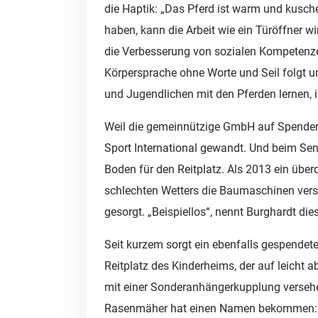
die Haptik: „Das Pferd ist warm und kusc
haben, kann die Arbeit wie ein Türöffner
die Verbesserung von sozialen Kompetenze
Körpersprache ohne Worte und Seil folgt un
und Jugendlichen mit den Pferden lernen, int
Weil die gemeinnützige GmbH auf Spender 
Sport International gewandt. Und beim Se
Boden für den Reitplatz. Als 2013 ein übe
schlechten Wetters die Baumaschinen vers
gesorgt. „Beispiellos“, nennt Burghardt di
Seit kurzem sorgt ein ebenfalls gespende
Reitplatz des Kinderheims, der auf leich
mit einer Sonderanhängerkupplung versehen
Rasenmäher hat einen Namen bekommen: Ali