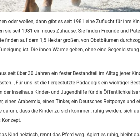
 oder wollen, dann gibt es seit 1981 eine Zuflucht für ihre Kind
en sie seit 1981 ein neues Zuhause. Sie finden Freunde und Pat
ie finden auf dem 1,5 Hektar großen, von Obstbäumen durchzog
Zuneigung ist. Die ihnen Wärme geben, ohne eine Gegenleistung z
s seit über 30 Jahren ein fester Bestandteil im Alltag jener Kind
ten. „Für uns ist die tiergestützte Pädagogik ein wichtiger Best
 in der Inselhaus Kinder- und Jugendhilfe für die Öffentlichkeitsa
r, einen Arabermix, einen Tinker, ein Deutsches Reitponys und e
he darum, dass die Kinder zu sich kommen, ruhig werden, sich au
s Konzept.
t das Kind hektisch, rennt das Pferd weg. Agiert es ruhig, bleibt