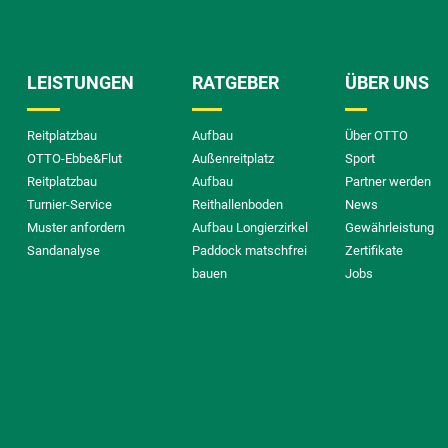
LEISTUNGEN
RATGEBER
ÜBER UNS
Reitplatzbau
Aufbau
Über OTTO
OTTO-Ebbe&Flut
Außenreitplatz
Sport
Reitplatzbau
Aufbau
Partner werden
Turnier-Service
Reithallenboden
News
Muster anfordern
Aufbau Longierzirkel
Gewährleistung
Sandanalyse
Paddock matschfrei
Zertifikate
bauen
Jobs