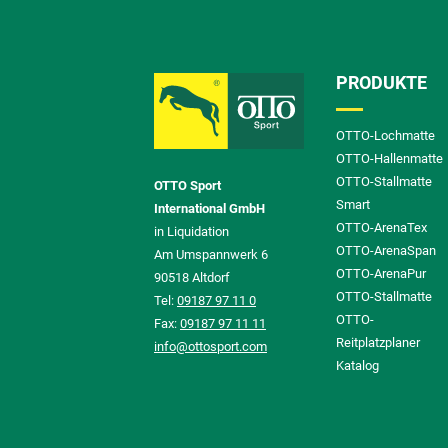
PRODUKTE
OTTO-Lochmatte
OTTO-Hallenmatte
OTTO-Stallmatte
OTTO Sport
Smart
International GmbH
OTTO-ArenaTex
in Liquidation
OTTO-ArenaSpan
Am Umspannwerk 6
OTTO-ArenaPur
90518 Altdorf
OTTO-Stallmatte
Tel:
09187 97 11 0
OTTO-
Fax:
09187 97 11 11
Reitplatzplaner
info@ottosport.com
Katalog