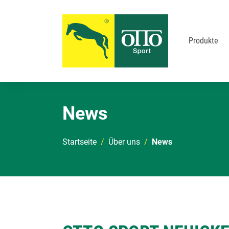
Produkte
Zum Hauptinhalt springen
News
Sie sind hier:
Startseite
Über uns
News