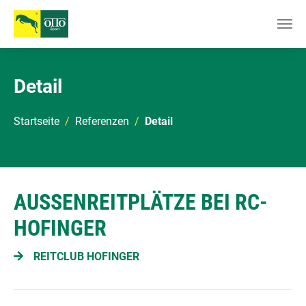
Zum Hauptinhalt springen
Detail
Sie sind hier:
Startseite
Referenzen
Detail
AUSSENREITPLÄTZE BEI RC-H
OFINGER
REITCLUB HOFINGER